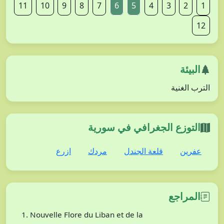
11
10
9
8
7
6
5
4
3
2
1
12
البيئة
الترب الغنية
التوزع الجغرافي في سورية
عفرين
قلعة الجندل
مردك
ازرع
المراجع
Nouvelle Flore du Liban et de la