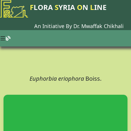
F
LORA
S
YRIA
O
N
L
INE
An Initiative By Dr.
Mwaffak Chikhali
Euphorbia eriophora
Boiss.