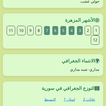
حولي عشب
الأشهر المزهرة
11
10
9
8
7
6
5
4
3
2
1
12
الانتماء الجغرافي
مداري- شبه مداري
التوزع الجغرافي في سورية
عانات 2
امتان 1
البسيط