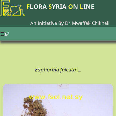
F
LORA
S
YRIA
O
N
L
INE
An Initiative By Dr.
Mwaffak Chikhali
Euphorbia falcata
L.