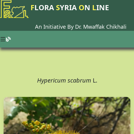
F
LORA
S
YRIA
O
N
L
INE
An Initiative By Dr.
Mwaffak Chikhali
Hypericum scabrum
L.