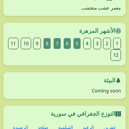
معمر عشب متخشب
الأشهر المزهرة
11
10
9
8
7
6
5
4
3
2
1
12
البيئة
Coming soon
التوزع الجغرافي في سورية
عفرين
الرفيد
السلمية
صلخد
الرشيدة