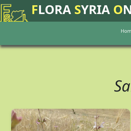
F
LORA
S
YRIA
O
Hom
Sa