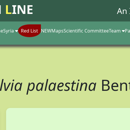
N
L
INE
An 
e
Syria
Red List
NEW
Maps
Scientific Committee
Team
Pa
lvia palaestina
Ben