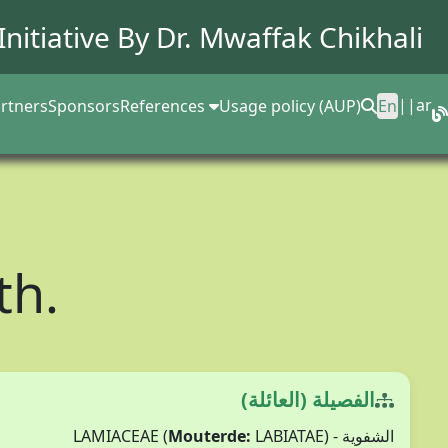
Initiative By Dr.
Mwaffak Chikhali
||
ar
rtners
Sponsors
References
Usage policy (AUP)
En
th.
الفصيلة (العائلة)
Mouterde:
LABIATAE)
الشفوية - LAMIACEAE (