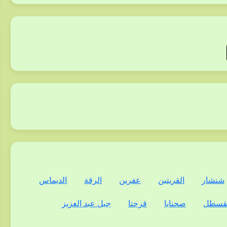
شنشار
القريتين
عفرين
الرقة
الديماس
لقسطل
صحنايا
قرحتا
جبل عبد العزيز