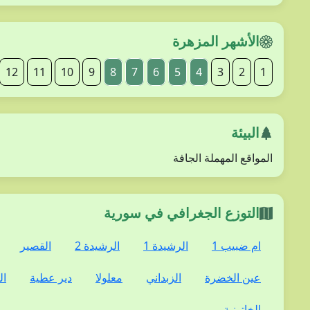
الأشهر المزهرة
12
11
10
9
8
7
6
5
4
3
2
1
البيئة
المواقع المهملة الجافة
التوزع الجغرافي في سورية
ام ضبيب 1
الرشيدة 1
الرشيدة 2
القصير
عين الخضرة
الزبداني
معلولا
دير عطية
ا
الخاتونية