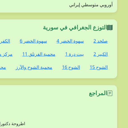
أوروبي متوسطي إيراني
التوزع الجغرافي في سورية
صلخد 2
سهوة الخضر 4
سهوة الخضر 6
الكفر 5
الكبير 2
بيت درة 1
محمية الفرنلق 11
مركز م
الشوح 15
الشوح 16
محمية الشوح والآرز
محم
المراجع
دراسة بعض أنوع من الفلورا (ثنائيات الفلقة) في مح