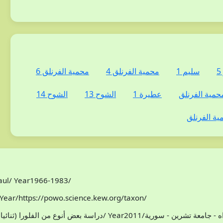
سليم 1
محمية الفرنلق 4
محمية الفرنلق 6
حمية الفرنلق
عطيرة 1
الشوح 13
الشوح 14
ية الفرنلق
Paul/ Year1966-1983/
Year/https://powo.science.kew.org/taxon/
افظة اللاذقية/ سوريا/محمد هادي مخلوف/ Year2011/اطروحة دكتوراه - جامعة تشرين - سورية