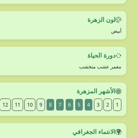
لون الزهرة
أبيض
دورة الحياة
معمر عشب متخشب
الأشهر المزهرة
12
11
10
9
8
7
6
5
4
3
2
1
الانتماء الجغرافي