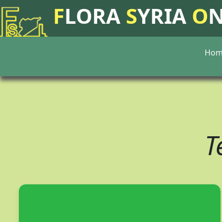
F
LORA
S
YRIA
O
Hom
T