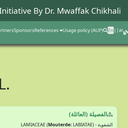
Initiative By Dr.
Mwaffak Chikhali
||
ar
rtners
Sponsors
References
Usage policy (AUP)
En
L.
الفصيلة (العائلة)
الشفوية - LAMIACEAE (
LABIATAE)
Mouterde: