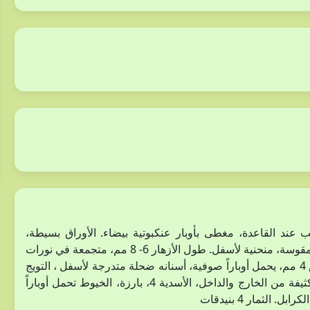
عديد التفرع، متخشب عند القاعدة، مغطى بأوبار عنكبوتية بيضاء. الأوراق بسيطة،
متقابلة، لاطئة، متطاولة إلى شريطية، طولها 1- 2 سم الحافة مقوسة، منحنية لأسفل. طول الأزهار 6- 8 مم، متجمعة في نورات
هامية طرفية القنابات والقنييبات شبيهة بالأوراق. طول الكأس 4 مم، يحمل أوباراً صوفية، أسنانه ضحلة متدرجة لأسفل ، التويج
ذو شفة واحدة سفلي خماسية الفصوص، أبيض، يحمل أوباراً كثيفة من الخارج والداخل، الأسدية 4، بارزة، الخيوط تحمل أوباراً
لثمار 4 بنيدقات