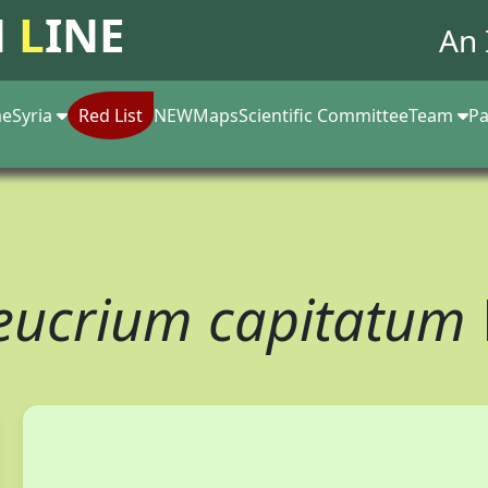
N
L
INE
An 
e
Syria
Red List
NEW
Maps
Scientific Committee
Team
Pa
eucrium capitatum