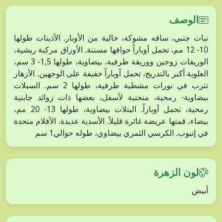
الوصف
نبات جنبي، ساقه مشوكة، خالية من الأوبار. الأذينات طولها
10- 12 مم، تحمل أوباراً حوافها مسننة. الأوراق مركبة ريشية،
الوريقات زوجين ووريقة طرفية، بيضاوية، طولها 1,5- 3 سم،
العلوية أكبر بالتدريج، تحمل أوباراً خفيفة على الوجهين. الأزهار
تترب في نورات مشطية طرفية، طولها 2 سم. السبلات
بيضاوية- رمحية، منحنية لأسفل، بعضها ذات زوائد جابنية
رمحية، تحمل أوباراً. البتلات بيضاوية، طولها 13- 20 مم،
بيضاء، قمتها عريضة غائرة قليلاً. الأسدية عديدة. الأقلام متحدة
في إنبوب. الكرسي الثمري بيضاوي، طوله حوالي1 سم
لون الزهرة
أبيض