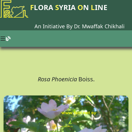
F
LORA
S
YRIA
O
N
L
INE
An Initiative By Dr.
Mwaffak Chikhali
Rosa Phoenicia
Boiss.