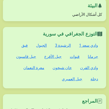
البيئة
كل أشكال الأراضي
التوزع الجغرافي في سورية
وادي سعد 1
الرشيدة 3
الجبول
فيق
جرمانا
قنوات
جبل الأقرع
جبل قاسيون
وادي القرن
خان شيخون
معرة النعمان
دجلة
جبل العميري
المراجع