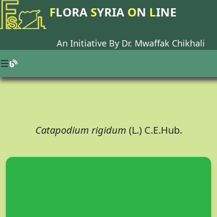
F
LORA
S
YRIA
O
N
L
INE
An Initiative By Dr.
Mwaffak Chikhali
Catapodium rigidum
(L.) C.E.Hub.