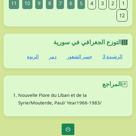
11
10
9
8
7
6
5
4
3
2
1
12
التوزع الجغرافي في سورية
الرشيدة 3
جسر الشغور
دمر
الربوة
المراجع
Nouvelle Flore du Liban et de la
Syrie/Mouterde, Paul/ Year1966-1983/