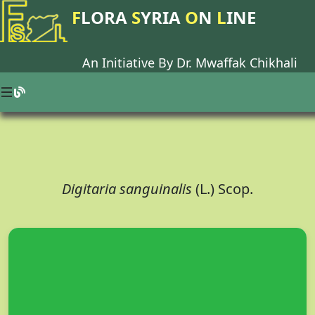
F
LORA
S
YRIA
O
N
L
INE
An Initiative By Dr.
Mwaffak Chikhali
Digitaria sanguinalis
(L.) Scop.