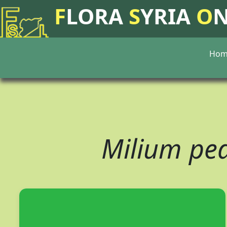
F
LORA
S
YRIA
O
Hom
Milium ped