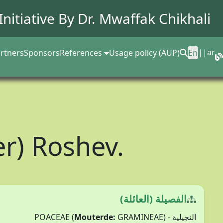
Initiative By Dr.
Mwaffak Chikhali
||
ar
rtners
Sponsors
References
Usage policy (AUP)
En
r) Roshev.
الفصيلة (العائلة)
Mouterde:
GRAMINEAE)
النجيلية - POACEAE (