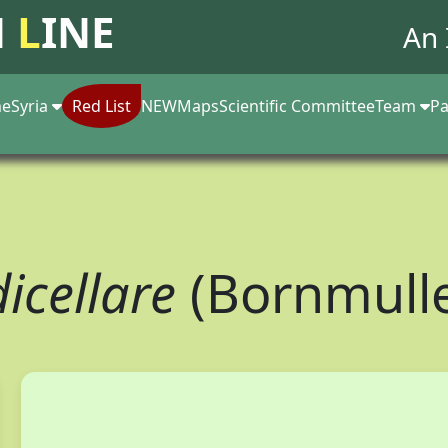
N
L
INE
An 
e
Syria
Red List
NEW
Maps
Scientific Committee
Team
Pa
icellare
(Bornmulle