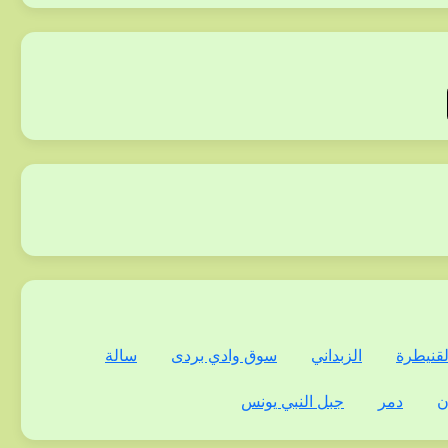
لقنيطرة
الزبداني
سوق وادي بردى
سالة
ن
دمر
جبل النبي يونس