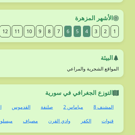
الأشهر المزهرة
12
11
10
9
8
7
6
5
4
3
2
1
البيئة
المواقع الشجرية والمراعي
التوزع الجغرافي في سورية
المشنف 8
مياماس 2
صلنفة
القدموس
ا
قنوات
الكفر
وادي القرن
مصياف
ميسلو