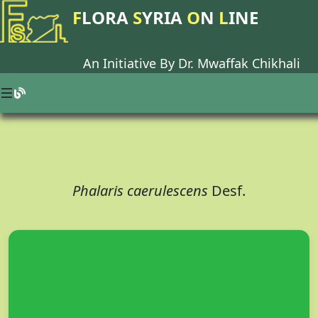
F
LORA
S
YRIA
O
N
L
INE
An Initiative By Dr.
Mwaffak Chikhali
Phalaris caerulescens
Desf.