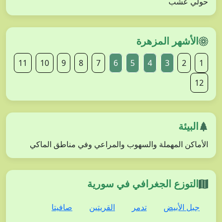
حولي عشب
الأشهر المزهرة
11
10
9
8
7
6
5
4
3
2
1
12
البيئة
الأماكن المهملة والسهوب والمراعي وفي مناطق الماكي
التوزع الجغرافي في سورية
جبل الأبيض
تدمر
القريتين
صافيتا