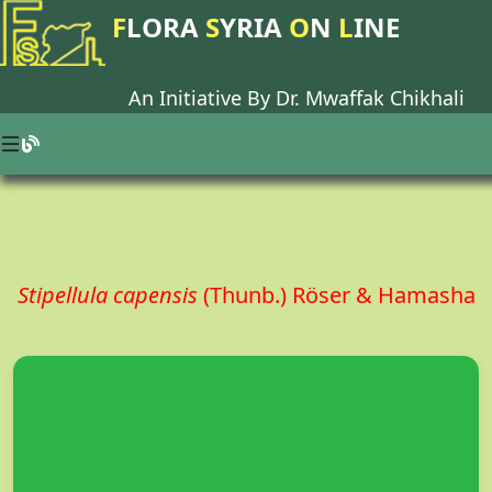
F
LORA
S
YRIA
O
N
L
INE
An Initiative By Dr.
Mwaffak Chikhali
Stipellula capensis
(Thunb.) Röser & Hamasha