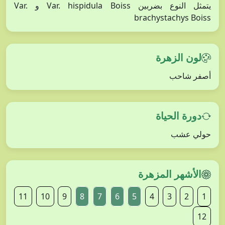
يتمثل النوع بضربين Var. hispidula Boiss و Var.
brachystachys Boiss
لون الزهرة
أصفر شاحب
دورة الحياة
حولي عشب
الأشهر المزهرة
11
10
9
8
7
6
5
4
3
2
1
12