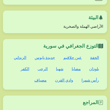
البيئة
الأراضي الهملة والصخرية
التوزع الجغرافي في سورية
الحفة
عين حلاقيم
جديدة يابوس
الزبداني
بلودان
مضايا
شهبا
الرحى
الكفر
رأس شمرا
وادي القرن
مصياف
المراجع