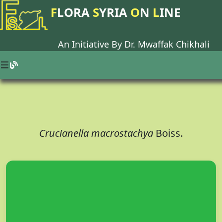
F
LORA
S
YRIA
O
N
L
INE
An Initiative By Dr.
Mwaffak Chikhali
Crucianella macrostachya
Boiss.