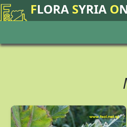
F
LORA
S
YRIA
O