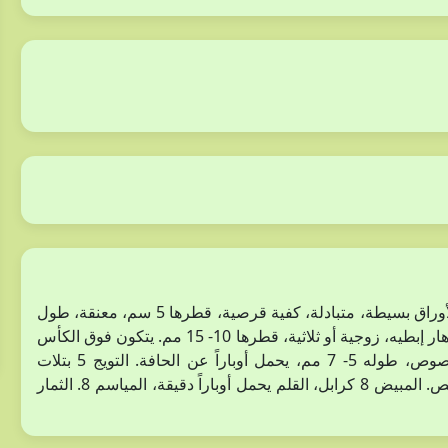
نبات عشبي حولي، طوله 15- 30 سم، يحمل أوباراً متباعدة. الأوراق بسيطة، متبادلة، كفية قرصية، قطرها 5 سم، معنقة، طول
العنق 4- 9 سم. ، الأذينات غشائية، تحمل أوباراً عند الحافة. الأزهار إبطيه، زوجية أو ثلاثية، قطرها 10- 15 مم. يتكون فوق الكأس
من 3 أجزاء بيضاوية، أصغر من الكأس، الكأس خماسي الفصوص، طوله 5- 7 مم، يحمل أوباراً عن الحافة. التويج 5 بتلات
منفصلة، أرجوانية فاتحة مخططة بخطوط داكنة، ضحلة التفصص. المبيض 8 كرابل، القلم يحمل أوباراً دقيقة، المياسم 8. الثمار