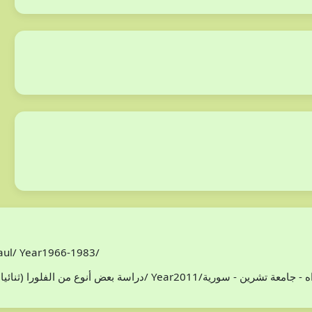
Paul/ Year1966-1983/
افظة اللاذقية/ سوريا/محمد هادي مخلوف/ Year2011/اطروحة دكتوراه - جامعة تشرين - سورية