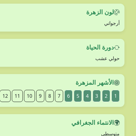
لون الزهرة
أرجواني
دورة الحياة
حولي عشب
الأشهر المزهرة
12
11
10
9
8
7
6
5
4
3
2
1
الانتماء الجغرافي
متوسطي