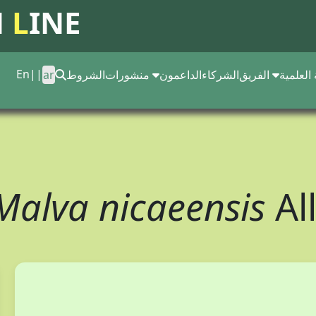
N
L
INE
En
||
 العلمية
الفريق
الشركاء
الداعمون
منشورات
الشروط
ar
Malva nicaeensis
All