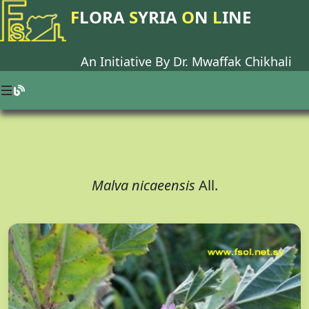
F
LORA
S
YRIA
O
N
L
INE
An Initiative By Dr.
Mwaffak Chikhali
Malva nicaeensis
All.