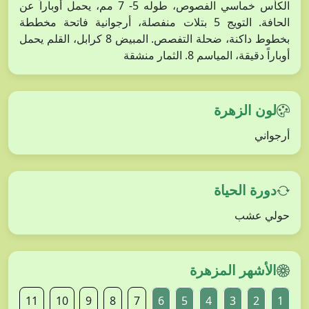
الكأس خماسي الفصوص، طوله 5- 7 مم، يحمل أوباراً عن
الحافة. التويج 5 بتلات منفصلة، أرجوانية فاتحة مخططة
بخطوط داكنة، ضحلة التفصص. المبيض 8 كرابل، القلم يحمل
أوباراً دقيقة، المياسم 8. الثمار منشقة
لون الزهرة
أرجواني
دورة الحياة
حولي عشب
الأشهر المزهرة
11
10
9
8
7
6
5
4
3
2
1