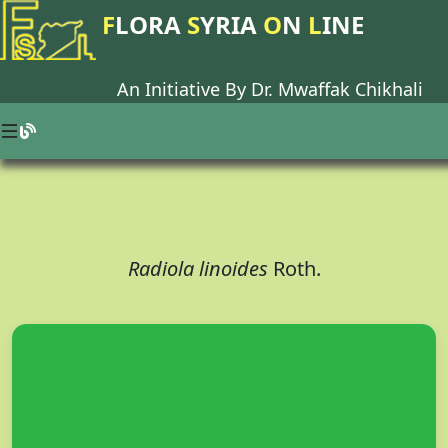
F
LORA
S
YRIA
O
N
L
INE
An Initiative By Dr.
Mwaffak Chikhali
Radiola linoides
Roth.